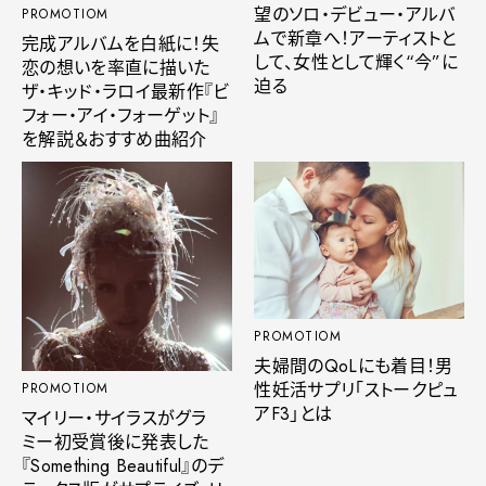
望のソロ・デビュー・アルバ
PROMOTIOM
ムで新章へ！アーティストと
完成アルバムを白紙に！失
して、女性として輝く“今”に
恋の想いを率直に描いた
迫る
ザ・キッド・ラロイ最新作『ビ
フォー・アイ・フォーゲット』
を解説＆おすすめ曲紹介
PROMOTIOM
夫婦間のQoLにも着目！男
性妊活サプリ「ストークピュ
PROMOTIOM
アF3」とは
マイリー・サイラスがグラ
ミー初受賞後に発表した
『Something Beautiful』のデ