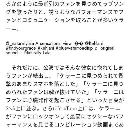
るかのように最前列のファンを見つめてラブソン
グを歌ったりと、誘うようなパフォーマンスでフ
ァンとコミュニケーションを取ることが多いケラ
ーニ。
@_naturallylala
A sensational view. �� @Kehlani
#findyourgrace
#kehlani
#bluewaterroadtrip
♬ original
sound – Naturally Lala
それだけに、公演ではそんな彼女に惚れてしま
うファンが続出し、「ケラーニに見つめられて衝
撃のあまりスマホを落とした」「ケラーニに見つ
められたファンは魂が抜けていた」「ケラーニは
ファンに心臓発作を起こさせる」といった言葉が
SNS上に並ぶ。さらにYouTube上には、ケラーニ
がファンにロックオンして最高にセクシーなパフ
ォーマンスを見せるコンピレーション動画まであ