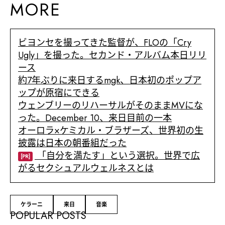
MORE
ビヨンセを撮ってきた監督が、FLOの「Cry
Ugly」を撮った。セカンド・アルバム本日リリ
ース
約7年ぶりに来日するmgk、日本初のポップア
ップが原宿にできる
ウェンブリーのリハーサルがそのままMVにな
った。December 10、来日目前の一本
オーロラ×ケミカル・ブラザーズ、世界初の生
披露は日本の朝番組だった
「自分を満たす」という選択。世界で広
[PR]
がるセクシュアルウェルネスとは
ケラーニ
来日
音楽
POPULAR POSTS