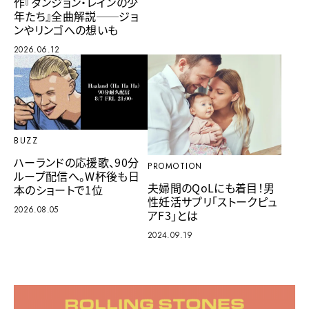
作『ダンジョン・レインの少
年たち』全曲解説──ジョ
ンやリンゴへの想いも
2026.06.12
BUZZ
ハーランドの応援歌、90分
PROMOTION
ループ配信へ。W杯後も日
夫婦間のQoLにも着目！男
本のショートで1位
性妊活サプリ「ストークピュ
2026.08.05
アF3」とは
2024.09.19