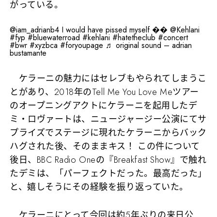
がっている。
@iam_adrianb4
I would have pissed myself �� @Kehlani
#fyp
#bluewaterroad
#kehlani
#hatetheclub
#concert
#bwr
#xyzbca
#foryoupage
♬ original sound – adrian
bustamante
ケラーニの魅力にはセレブもやられてしまうこ
とがあり、2018年のTell Me You Love Meツアー
のオープニングアクトにケラーニを起用したデ
ミ・ロヴァートは、ニュージャージー公演にてサ
プライズでステージに現れたケラーニからバック
ハグされた後、そのままキス！ この件について
後日、BBC Radio Oneの『Breakfast Show』で触れ
たデミは、「パーフェクトだった。最高だった」
と、嬉しそうにその経験を振り返っていた。
ケラーニにとって今回は約5年ぶりの来日公