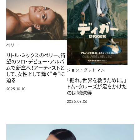
ペリー
リトル・ミックスのペリー、待
望のソロ・デビュー・アルバ
ムで新章へ！アーティストと
ジョン・グッドマン
して、女性として輝く“今”に
迫る
「掘れ。世界を救うために。」
トム・クルーズが足をかけた
2025.10.10
のは地球儀
2026.08.06