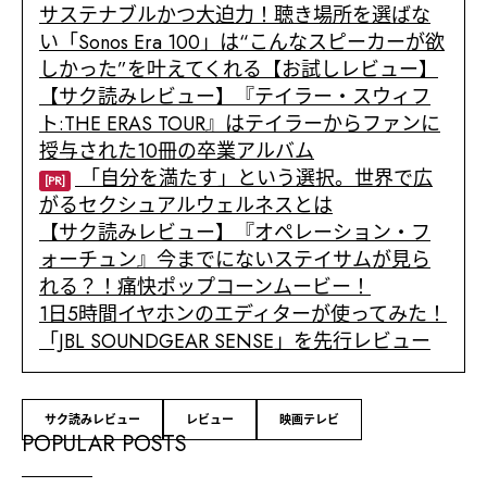
サステナブルかつ大迫力！聴き場所を選ばな
い「Sonos Era 100」は“こんなスピーカーが欲
しかった”を叶えてくれる【お試しレビュー】
【サク読みレビュー】『テイラー・スウィフ
ト:THE ERAS TOUR』はテイラーからファンに
授与された10冊の卒業アルバム
「自分を満たす」という選択。世界で広
[PR]
がるセクシュアルウェルネスとは
【サク読みレビュー】『オペレーション・フ
ォーチュン』今までにないステイサムが見ら
れる？！痛快ポップコーンムービー！
1日5時間イヤホンのエディターが使ってみた！
「JBL SOUNDGEAR SENSE」を先行レビュー
サク読みレビュー
レビュー
映画テレビ
POPULAR POSTS