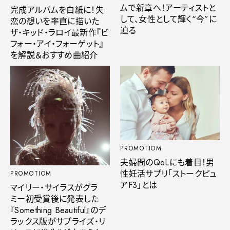
ムで新章へ！アーティストと
完成アルバムを白紙に！失
して、女性として輝く“今”に
恋の想いを率直に描いた
迫る
ザ・キッド・ラロイ最新作『ビ
フォー・アイ・フォーゲット』
を解説＆おすすめ曲紹介
PROMOTIOM
夫婦間のQoLにも着目！男
性妊活サプリ「ストークピュ
PROMOTIOM
アF3」とは
マイリー・サイラスがグラ
ミー初受賞後に発表した
『Something Beautiful』のデ
ラックス版がサプライズ・リ