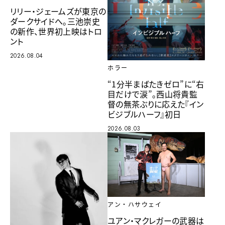
リリー・ジェームズが東京の
ダークサイドへ。三池崇史
の新作、世界初上映はトロ
ント
2026.08.04
ホラー
“1分半まばたきゼロ”に“右
目だけで涙”。西山将貴監
督の無茶ぶりに応えた『イン
ビジブルハーフ』初日
2026.08.03
アン・ハサウェイ
ユアン・マクレガーの武器は