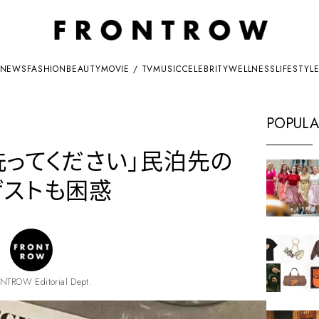
NEWS
FASHION
BEAUTY
MOVIE / TV
MUSIC
CELEBRITY
WELLNESS
LIFESTYL
POPULA
洗ってください」民泊先の
ゲストも困惑
NTROW Editorial Dept.