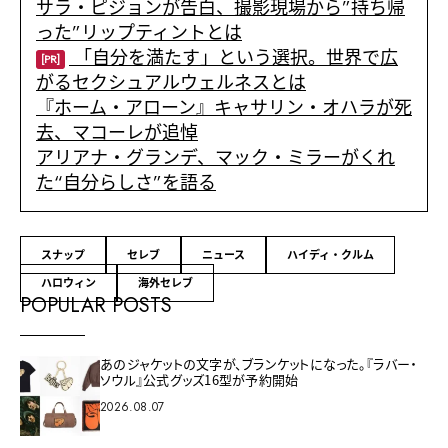
サラ・ピジョンが告白、撮影現場から”持ち帰
った”リップティントとは
「自分を満たす」という選択。世界で広
[PR]
がるセクシュアルウェルネスとは
『ホーム・アローン』キャサリン・オハラが死
去、マコーレが追悼
アリアナ・グランデ、マック・ミラーがくれ
た“自分らしさ”を語る
スナップ
セレブ
ニュース
ハイディ・クルム
ハロウィン
海外セレブ
POPULAR POSTS
あのジャケットの文字が、ブランケットになった。『ラバー・
ソウル』公式グッズ16型が予約開始
2026.08.07