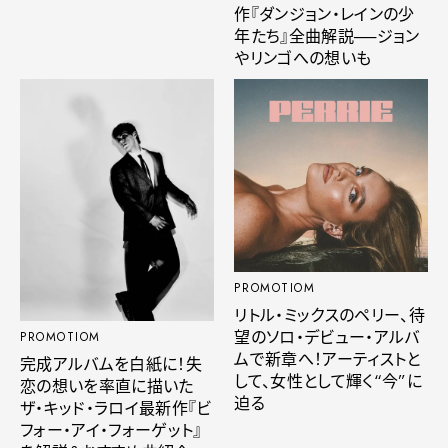
作『ダンジョン・レインの少
年たち』全曲解説──ジョン
やリンゴへの想いも
PROMOTIOM
リトル・ミックスのペリー、待
望のソロ・デビュー・アルバ
PROMOTIOM
ムで新章へ！アーティストと
完成アルバムを白紙に！失
して、女性として輝く“今”に
恋の想いを率直に描いた
迫る
ザ・キッド・ラロイ最新作『ビ
フォー・アイ・フォーゲット』