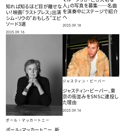
人」の写真を募集──名曲
知れば知るほど目が離せな
を演奏中にステージで紹介
い！映画『ラストブレス』出演
へ
シム・リウの“おもしろ”エピ
ソード3選
2025.09.18
2025.09.16
ジャスティン・ビーバー
ジャスティン・ビーバー、東
京の街並みをSNSに連投し
た理由
2025.09.14
ポール・マッカートニー
ポール・マッカートニー、新