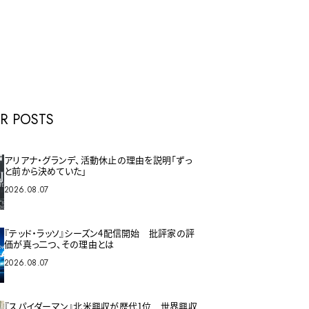
E
R POSTS
アリアナ・グランデ、活動休止の理由を説明「ずっ
と前から決めていた」
2026.08.07
『テッド・ラッソ』シーズン4配信開始 批評家の評
価が真っ二つ、その理由とは
2026.08.07
『スパイダーマン』北米興収が歴代1位 世界興収