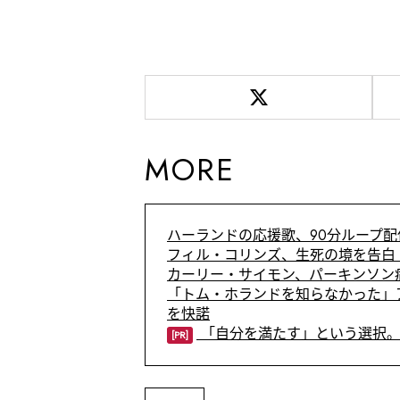
MORE
ハーランドの応援歌、90分ループ配
フィル・コリンズ、生死の境を告白
カーリー・サイモン、パーキンソン病
「トム・ホランドを知らなかった」
を快諾
「自分を満たす」という選択。
[PR]