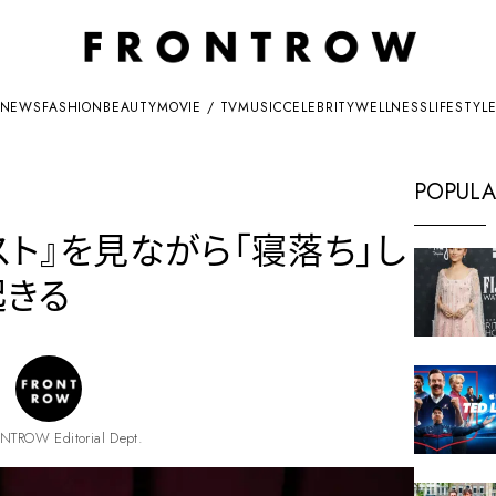
NEWS
FASHION
BEAUTY
MOVIE / TV
MUSIC
CELEBRITY
WELLNESS
LIFESTYL
POPULA
ト』を見ながら「寝落ち」し
起きる
NTROW Editorial Dept.