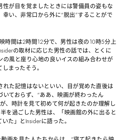
男性が目を覚ましたときには警備員の姿もな
、幸い、非常口から外に“脱出”することがで
時間は2時間12分で、男性は夜の10時5分上
siderの取材に応じた男性の話では、とくに
ンの風と座り心地の良いイスの組み合わせが
てしまったそう。
された記憶はないといい、目が覚めた直後は
づいておらず、“ああ、映画が終わったん
たが、時計を見て初めて何が起きたのか理解し
間半を過ごした男性は、「映画館の外に出ると
た」とInsiderに語った。
した動画を見た人たちからは、“寝て起きたら映