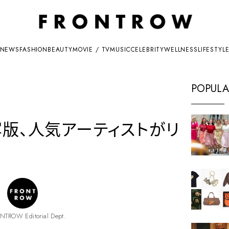
NEWS
FASHION
BEAUTY
MOVIE / TV
MUSIC
CELEBRITY
WELLNESS
LIFESTYL
POPULA
写版、人気アーティストがリ
NTROW Editorial Dept.