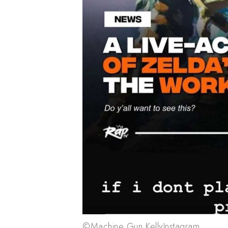
©Machine Gun KellyInstagram