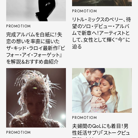
PROMOTIOM
リトル・ミックスのペリー、待
望のソロ・デビュー・アルバ
PROMOTIOM
ムで新章へ！アーティストと
完成アルバムを白紙に！失
して、女性として輝く“今”に
恋の想いを率直に描いた
迫る
ザ・キッド・ラロイ最新作『ビ
フォー・アイ・フォーゲット』
を解説＆おすすめ曲紹介
PROMOTIOM
夫婦間のQoLにも着目！男
性妊活サプリ「ストークピュ
PROMOTIOM