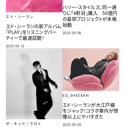
ハリー・スタイルズ、同一通
りに「4軒目」購入 56億円
エド・シーラン
の豪邸プロジェクトが本格
始動
エド・シーランの新アルバム
『PLAY』をリスニングパー
2025.09.08
ティーで最速試聴！
2025.09.12
ED_SHEERAN
エド・シーランが大江戸線
をジャック！コラボ車内が想
像以上にヤバすぎた
ザ・キッド・ラロイ
2025.09.09