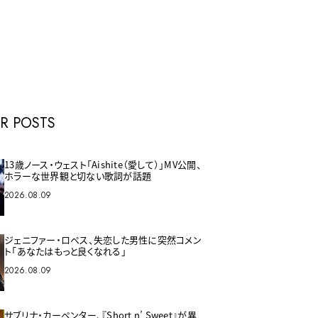
E
R POSTS
13歳ノース・ウェスト「Aishite（愛して）」MV公開、
ホラーな世界観と切ない歌詞が話題
2026.08.09
ジェニファー・ロペス、失恋した男性に突然コメン
ト「あなたはもっと良くなれる」
2026.08.09
サブリナ・カーペンター、『Short n’ Sweet』が異