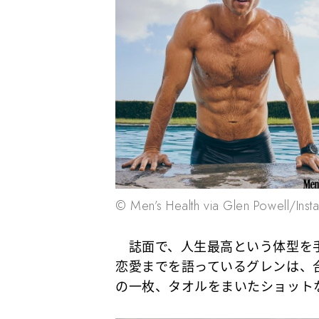
© Men’s Health via Glen Powell/Inst
誌面で、人生最高という体型を手
恋愛までを語っているグレンは、
の一枚、タオルをまいたショット