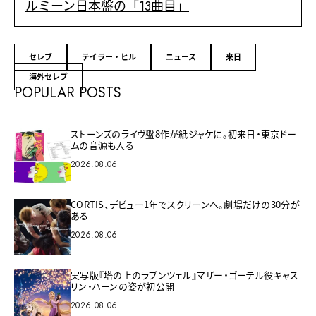
ルミーン日本盤の「13曲目」
セレブ
テイラー・ヒル
ニュース
来日
海外セレブ
POPULAR POSTS
ストーンズのライヴ盤8作が紙ジャケに。初来日・東京ドー
ムの音源も入る
2026.08.06
CORTIS、デビュー1年でスクリーンへ。劇場だけの30分が
ある
2026.08.06
実写版『塔の上のラプンツェル』マザー・ゴーテル役キャス
リン・ハーンの姿が初公開
2026.08.06