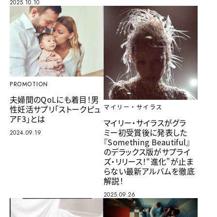
2025.10.10
PROMOTION
夫婦間のQoLにも着目！男
性妊活サプリ「ストークピュ
マイリー・サイラス
アF3」とは
マイリー・サイラスがグラ
ミー初受賞後に発表した
2024.09.19
『Something Beautiful』
のデラックス版がサプライ
ズ・リリース！“進化”が止ま
らない最新アルバムを徹底
解説！
2025.09.26