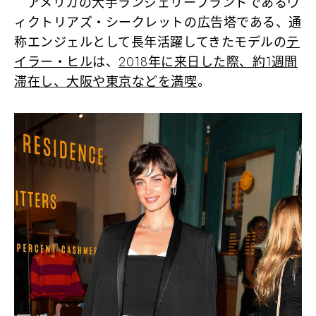
アメリカの大手ランジェリーブランドであるヴ
ィクトリアズ・シークレットの広告塔である、通
称エンジェルとして長年活躍してきたモデルの
テ
イラー・ヒル
は、
2018年に来日した際、約1週間
滞在し、大阪や東京などを満喫
。