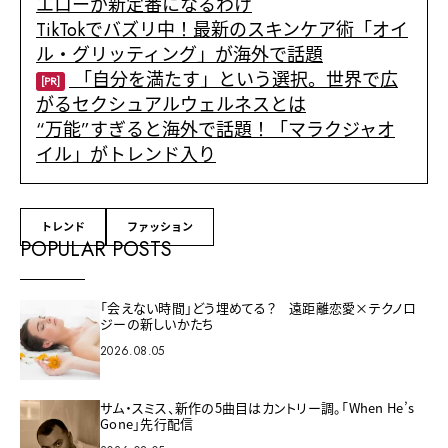
エローが新定番になるわけ
TikTokでバズリ中！最新のスキンケア術「オイ
ル・グリッティング」が海外で話題
「自分を満たす」という選択。世界で広
[PR]
がるセクシュアルウェルネスとは
“万能”すぎると海外で話題！「マラクジャオ
イル」がトレンド入り
トレンド
ファッション
POPULAR POSTS
「会えない時間」どう埋めてる？ 遠距離恋愛×テクノロ
ジーの新しいかたち
2026.08.05
サム・スミス、新作の5曲目はカントリー調。「When He’s
Gone」先行配信