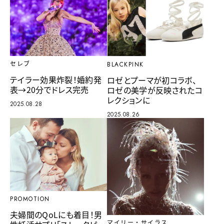
セレブ
BLACKPINK
テイラー効果炸裂！婚約発
ロゼとプーマが初コラボ、
表→20分でドレス完売
ロゼの美学が反映されたコ
レクションに
2025.08.28
2025.08.26
PROMOTION
夫婦間のQoLにも着目！男
マイリー・サイラス