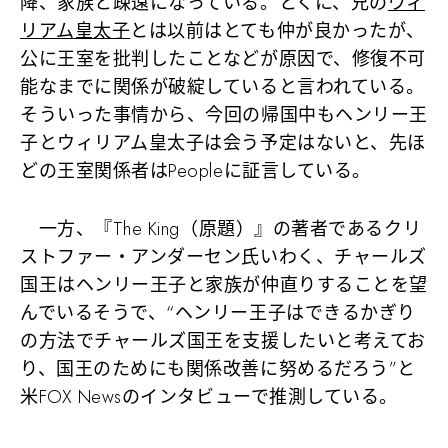
降、家族と疎遠になっている。とくに、兄の
ウィ
リアム皇太子
とは以前はとても仲が良かったが、
公に王室を批判したことなどが原因で、修復不可
能なまでに関係が破綻していると言われている。
そういった事情から、今回の帰国中もヘンリー王
子とウィリアム皇太子は会う予定はないと、先ほ
どの王室関係者はPeopleに証言している。
一方、『The King（原題）』の著者であるクリ
ストファー・アンダーセン氏いわく、チャールズ
国王はヘンリー王子と家族が仲直りすることを望
んでいるそうで、“ヘンリー王子はできるかぎり
の方法でチャールズ国王を支援したいと考えてお
り、国王のためにも関係改善に努めるだろう”と
米FOX Newsのインタビューで推測している。