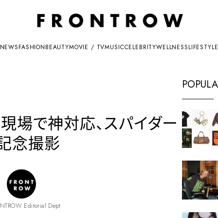
NEWS
FASHION
BEAUTY
MOVIE / TV
MUSIC
CELEBRITY
WELLNESS
LIFESTYL
POPULA
影現場で神対応、スパイダー
記念撮影
NTROW Editorial Dept.