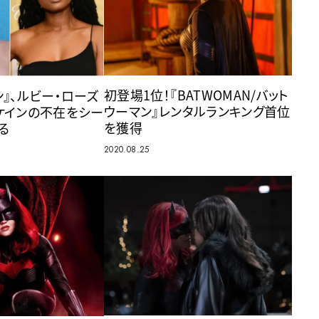
初登場1位！『BATWOMAN/バット
ン』、ルビー・ローズ
ウーマン』レンタルランキング首位
ケインの不在をシー
を獲得
る
2020.08.25