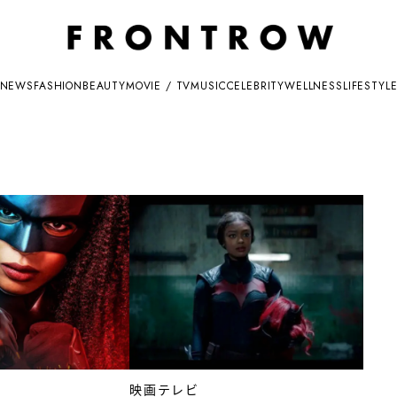
NEWS
FASHION
BEAUTY
MOVIE / TV
MUSIC
CELEBRITY
WELLNESS
LIFESTYL
映画テレビ