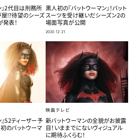
ン』2代目は刑務所
黒人初の『バットウーマン』！バット
屋⁉︎待望のシーズ
スーツを受け継いだシーズン2の
が発表！
場面写真が公開
2020.12.21
映画テレビ
ン』S2ティーザー予
新バットウーマンの全貌がお披露
初のバットウーマ
目！いままでにないヴィジュアル
に期待ふくらむ！