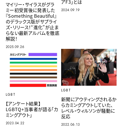
アF3」とは
マイリー・サイラスがグラ
ミー初受賞後に発表した
2024.09.19
『Something Beautiful』
のデラックス版がサプライ
ズ・リリース！“進化”が止ま
らない最新アルバムを徹底
解説！
2025.09.26
LGBT
LGBT
新聞にアウティングされるか
【アンケート結果】
らカミングアウトしていた、
LGBTQ+当事者が語る「カ
レベル・ウィルソンが騒動に
ミングアウト」
反応
2023.04.22
2022.06.13