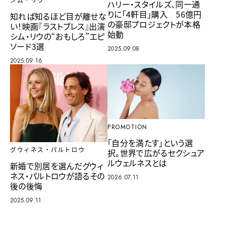
シム・リウ
ハリー・スタイルズ、同一通
りに「4軒目」購入 56億円
知れば知るほど目が離せな
の豪邸プロジェクトが本格
い！映画『ラストブレス』出演
始動
シム・リウの“おもしろ”エピ
ソード3選
2025.09.08
2025.09.16
PROMOTION
「自分を満たす」という選
グウィネス・パルトロウ
択。世界で広がるセクシュア
ルウェルネスとは
新婚で別居を選んだグウィ
ネス・パルトロウが語るその
2026.07.11
後の後悔
2025.09.11