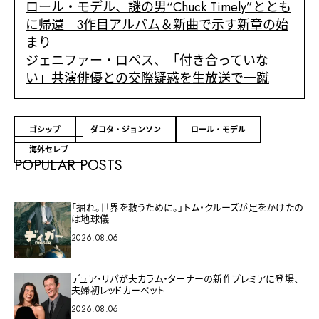
ロール・モデル、謎の男“Chuck Timely”ととも
に帰還 3作目アルバム＆新曲で示す新章の始
まり
ジェニファー・ロペス、「付き合っていな
い」共演俳優との交際疑惑を生放送で一蹴
ゴシップ
ダコタ・ジョンソン
ロール・モデル
海外セレブ
POPULAR POSTS
「掘れ。世界を救うために。」トム・クルーズが足をかけたの
は地球儀
2026.08.06
デュア・リパが夫カラム・ターナーの新作プレミアに登場、
夫婦初レッドカーペット
2026.08.06