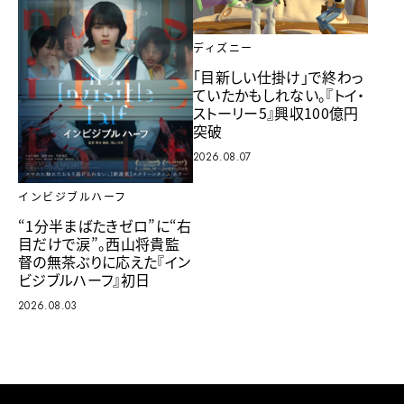
ディズニー
「目新しい仕掛け」で終わっ
ていたかもしれない。『トイ・
ストーリー5』興収100億円
突破
2026.08.07
インビジブルハーフ
“1分半まばたきゼロ”に“右
目だけで涙”。西山将貴監
督の無茶ぶりに応えた『イン
ビジブルハーフ』初日
2026.08.03