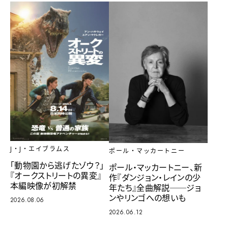
J・J・エイブラムス
ポール・マッカートニー
「動物園から逃げたゾウ？」
ポール・マッカートニー、新
『オークストリートの異変』
作『ダンジョン・レインの少
本編映像が初解禁
年たち』全曲解説──ジョ
ンやリンゴへの想いも
2026.08.06
2026.06.12