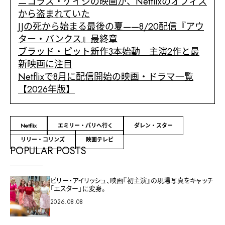
ニコラス・ケイジの映画が、Netflixのオフィス
から盗まれていた
JJの死から始まる最後の夏——8/20配信『アウ
ター・バンクス』最終章
ブラッド・ピット新作3本始動 主演2作と最
新映画に注目
Netflixで8月に配信開始の映画・ドラマ一覧
【2026年版】
Netflix
エミリー・パリへ行く
ダレン・スター
リリー・コリンズ
映画テレビ
POPULAR POSTS
ビリー・アイリッシュ、映画『初主演』の現場写真をキャッチ
「エスター」に変身。
2026.08.08