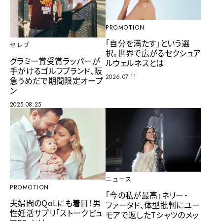
PROMOTION
「自分を満たす」という選
セレブ
択。世界で広がるセクシュア
グラミー賞受賞ラッパーが
ルウェルネスとは
手がけるゴルフブランド、阪
2026.07.11
急うめだで期間限定オープ
ン
2025.08.25
ニュース
PROMOTION
「今の私が最高」ネリー・
夫婦間のQoLにも着目！男
ファータド、体型批判にユー
性妊活サプリ「ストークピュ
モアで返したTシャツのメッ