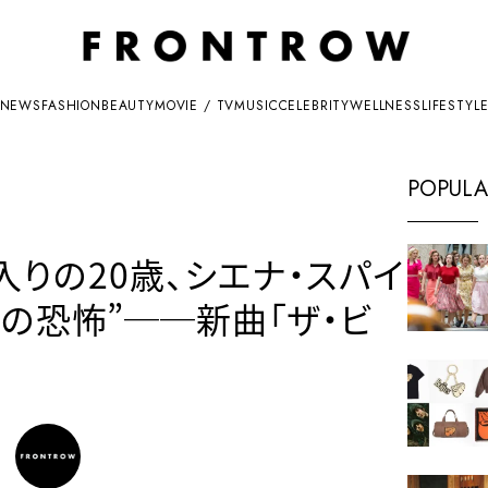
NEWS
FASHION
BEAUTY
MOVIE / TV
MUSIC
CELEBRITY
WELLNESS
LIFESTYL
POPULA
10入りの20歳、シエナ・スパイ
の恐怖”──新曲「ザ・ビ