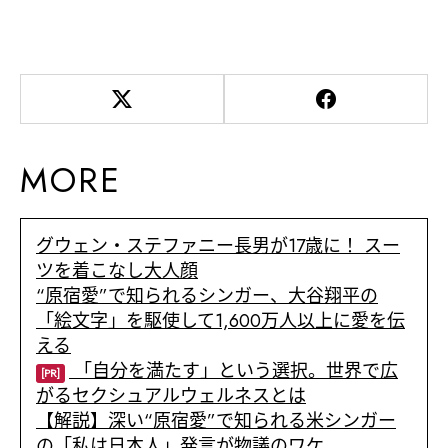
MORE
グウェン・ステファニー長男が17歳に！ スー
ツを着こなし大人顔
“原宿愛”で知られるシンガー、大谷翔平の
「絵文字」を駆使して1,600万人以上に愛を伝
える
「自分を満たす」という選択。世界で広
[PR]
がるセクシュアルウェルネスとは
【解説】深い“原宿愛”で知られる米シンガー
の「私は日本人」発言が物議のワケ