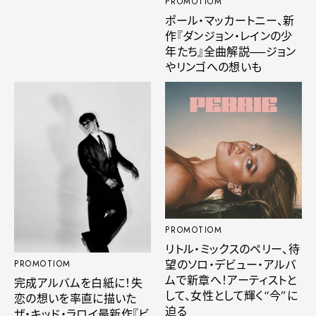
PROMOTIOM
ポール・マッカートニー、新
作『ダンジョン・レインの少
年たち』全曲解説──ジョン
やリンゴへの想いも
PROMOTIOM
リトル・ミックスのペリー、待
望のソロ・デビュー・アルバ
PROMOTIOM
ムで新章へ！アーティストと
完成アルバムを白紙に！失
して、女性として輝く“今”に
恋の想いを率直に描いた
迫る
ザ・キッド・ラロイ最新作『ビ