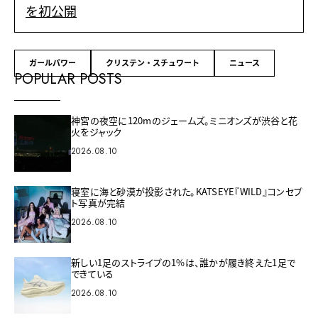
を初公開
ガールパワー
クリステン・スチュワート
ニュース
POPULAR POSTS
神宮の夜空に120mのジェームズ。ミニオンズが渋谷と花
火をジャック
2026.08.10
寝室に海と砂漠が投影された。KATSEYE『WILD』コンセプ
ト写真が完結
2026.08.10
新しい1足のストライプの1%は、誰かが履き終えた1足で
できている
2026.08.10