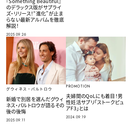
『Something Beautiful』
のデラックス版がサプライ
ズ・リリース！“進化”が止ま
らない最新アルバムを徹底
解説！
2025.09.26
PROMOTION
グウィネス・パルトロウ
夫婦間のQoLにも着目！男
新婚で別居を選んだグウィ
性妊活サプリ「ストークピュ
ネス・パルトロウが語るその
アF3」とは
後の後悔
2024.09.19
2025.09.11