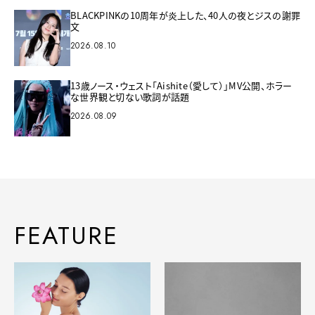
BLACKPINKの10周年が炎上した、40人の夜とジスの謝罪
文
2026.08.10
13歳ノース・ウェスト「Aishite（愛して）」MV公開、ホラー
な世界観と切ない歌詞が話題
2026.08.09
FEATURE