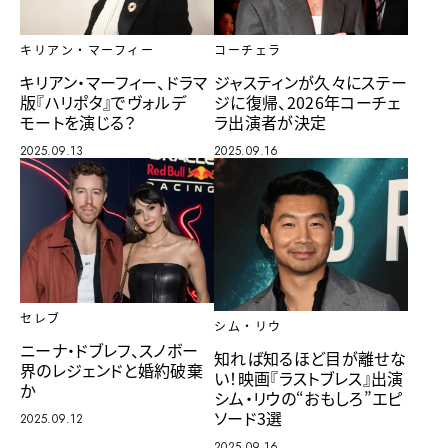
キリアン・マーフィー
コーチェラ
キリアン・マーフィー、ドラマ
ジャスティンが久々にステー
版『ハリポタ』でヴォルデ
ジに復帰、2026年コーチェ
モートを演じる？
ラ出演者が決定
2025.09.13
2025.09.16
セレブ
シム・リウ
ニーナ・ドブレフ、スノボー
知れば知るほど目が離せな
界のレジェンドと婚約破棄
い！映画『ラストブレス』出演
か
シム・リウの“おもしろ”エピ
ソード3選
2025.09.12
2025.09.16