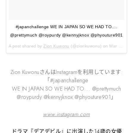
#japanchallenge WE IN JAPAN SO WE HAD TO….
@prettymuch @roypurdy @kennyjknox @phyouture901
A post shared by
Zion Kuwonu
(@zionkuwonu) on
Mar 25, 2018 at 9:53am PDT
Zion KuwonuさんはInstagramを利用しています:
「#japanchallenge
WE IN JAPAN SO WE HAD TO…. @prettymuch
@roypurdy @kennyjknox @phyouture901」
www.instagram.com
ドラマ『デアデビル』に出演した14歳の女優