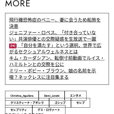
MORE
飛行機恐怖症のベニー、妻に会うため船旅を
決意
ジェニファー・ロペス、「付き合っていな
い」共演俳優との交際疑惑を生放送で一蹴
「自分を満たす」という選択。世界で広
[PR]
がるセクシュアルウェルネスとは
キム・カーダシアン、転倒寸前動画でルイス・
ハミルトンとの交際を公に
ミリー・ボビー・ブラウン、娘の名前を示
唆？ネックレスに注目集まる
Christina_Aguilera
Demi_Lovato
エンタメ
クリスティーナ・アギレラ
ゴシップ
セレブ
セレブリティ
デミ・ロヴァート