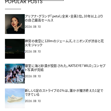
POPULAR POSTS
アリアナ・グランデ『petal』全米・全英1位。10年以上ぶり
の自己最高セールス
2026.08.10
神宮の夜空に120mのジェームズ。ミニオンズが渋谷と花
火をジャック
2026.08.10
寝室に海と砂漠が投影された。KATSEYE『WILD』コンセプ
ト写真が完結
2026.08.10
新しい1足のストライプの1%は、誰かが履き終えた1足で
できている
2026.08.10