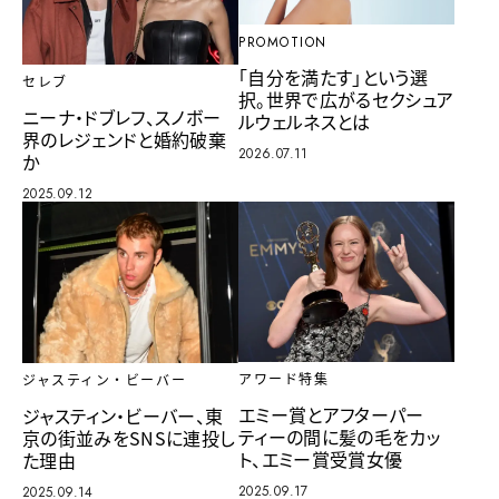
PROMOTION
「自分を満たす」という選
セレブ
択。世界で広がるセクシュア
ニーナ・ドブレフ、スノボー
ルウェルネスとは
界のレジェンドと婚約破棄
2026.07.11
か
2025.09.12
アワード特集
ジャスティン・ビーバー
エミー賞とアフターパー
ジャスティン・ビーバー、東
ティーの間に髪の毛をカッ
京の街並みをSNSに連投し
ト、エミー賞受賞女優
た理由
2025.09.17
2025.09.14