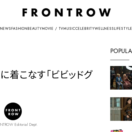
NEWS
FASHION
BEAUTY
MOVIE / TV
MUSIC
CELEBRITY
WELLNESS
LIFESTYL
POPULA
夏に着こなす「ビビッドグ
NTROW Editorial Dept.