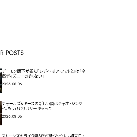
E
R POSTS
デーモン閣下が観た『レディ・オア・ノット2』は「全
然ディズニーっぽくない」
2026.08.06
チャールズ&キースの新しい顔はチャオ・ジンマ
イ。もうひとりはサーキットに
2026.08.06
ストーンズのライヴ盤8作が紙ジャケに。初来日・