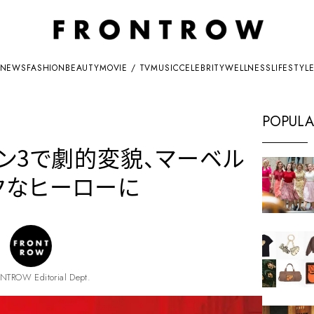
NEWS
FASHION
BEAUTY
MOVIE / TV
MUSIC
CELEBRITY
WELLNESS
LIFESTYL
POPULA
ズン3で劇的変貌、マーベル
クなヒーローに
NTROW Editorial Dept.