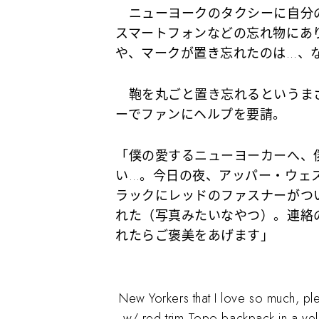
ニューヨークのタクシーに自分の
スマートフォンなどの忘れ物にあ
や、マークが置き忘れたのは…、
鞄を丸ごと置き忘れるというま
ーでファンにヘルプを要請。
「僕の愛するニューヨーカーへ、
い…。今日の夜、アッパー・ウェ
ラックにレッドのファスナーがつい
れた（写真みたいなやつ）。連絡
れたらご褒美をあげます」
New Yorkers that I love so much, pl
w/ red trim Topo backpack in a yello