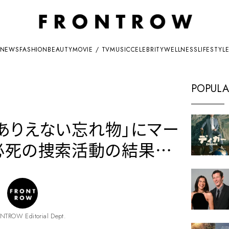
NEWS
FASHION
BEAUTY
MOVIE / TV
MUSIC
CELEBRITY
WELLNESS
LIFESTYL
POPULA
「ありえない忘れ物」にマー
必死の捜索活動の結果…
NTROW Editorial Dept.