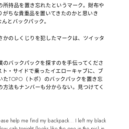
所持品を置き忘れたというマーク。財布や
りがちな貴重品を置いてきたのかと思いき
なんとバックパック。
さかのしくじりを犯したマークは、ツイッタ
僕のバックパックを探すのを手伝ってくださ
スト・サイドで乗ったイエローキャブに、ブ
たTOPO（トポ）のバックパックを置き忘
の方法もナンバーも分からない。見つけてく
ease help me find my backpack… I left my black
w cab tonight (looks like the one in the pic) in