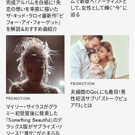
ムで新章へ！アーティストと
完成アルバムを白紙に！失
して、女性として輝く“今”に
恋の想いを率直に描いた
迫る
ザ・キッド・ラロイ最新作『ビ
フォー・アイ・フォーゲット』
を解説＆おすすめ曲紹介
PROMOTIOM
夫婦間のQoLにも着目！男
性妊活サプリ「ストークピュ
PROMOTIOM
アF3」とは
マイリー・サイラスがグラ
ミー初受賞後に発表した
『Something Beautiful』のデ
ラックス版がサプライズ・リ
リース！“進化”が止まらな