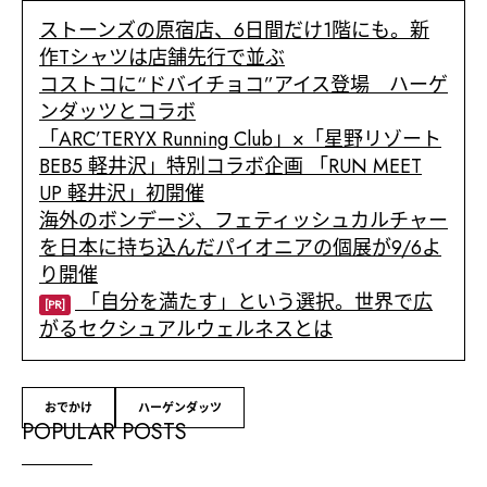
ストーンズの原宿店、6日間だけ1階にも。新
作Tシャツは店舗先行で並ぶ
コストコに“ドバイチョコ”アイス登場 ハーゲ
ンダッツとコラボ
「ARC’TERYX Running Club」×「星野リゾート
BEB5 軽井沢」特別コラボ企画 「RUN MEET
UP 軽井沢」初開催
海外のボンデージ、フェティッシュカルチャー
を日本に持ち込んだパイオニアの個展が9/6よ
り開催
「自分を満たす」という選択。世界で広
[PR]
がるセクシュアルウェルネスとは
おでかけ
ハーゲンダッツ
POPULAR POSTS