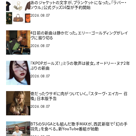
あのジャケットの文字が、ブランケットになった。『ラバー・
ソウル』公式グッズ16型が予約開始
2026.08.07
4日前の新曲は静かだった。エリー・ゴールディングがレイ
ヴに振り切る
2026.08.07
『KPOPガールズ！』ミラの歌声は彼女。オードリー・ヌナ2年
ぶりの新曲
2026.08.07
骨だったウサギに肉がついていく。『スターヴ・エイカー 召
喚』日本版予告
2026.08.07
BTSのSUGAとも組んだ歌手MAXが、西武新宿で「幻の手
羽先」を食べる。新YouTube番組が始動