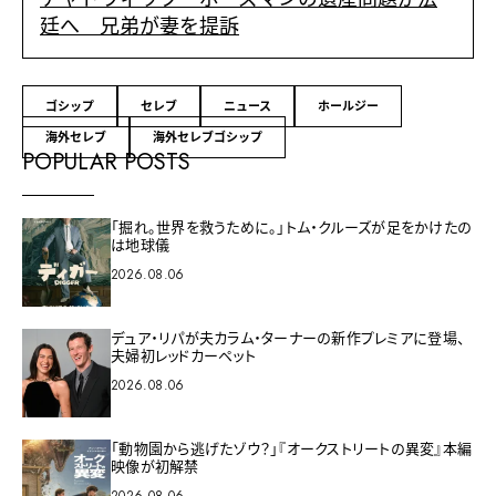
廷へ 兄弟が妻を提訴
ゴシップ
セレブ
ニュース
ホールジー
海外セレブ
海外セレブゴシップ
POPULAR POSTS
「掘れ。世界を救うために。」トム・クルーズが足をかけたの
は地球儀
2026.08.06
デュア・リパが夫カラム・ターナーの新作プレミアに登場、
夫婦初レッドカーペット
2026.08.06
「動物園から逃げたゾウ？」『オークストリートの異変』本編
映像が初解禁
2026.08.06