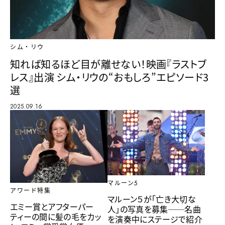
シム・リウ
知れば知るほど目が離せない！映画『ラストブ
レス』出演 シム・リウの“おもしろ”エピソード3
選
2025.09.16
マルーン5
アワード特集
マルーン５が「亡き大切な
エミー賞とアフターパー
人」の写真を募集──名曲
ティーの間に髪の毛をカッ
を演奏中にステージで紹介