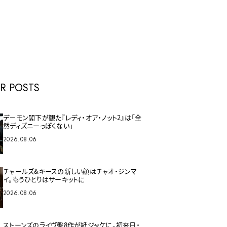
E
R POSTS
デーモン閣下が観た『レディ・オア・ノット2』は「全
然ディズニーっぽくない」
2026.08.06
チャールズ&キースの新しい顔はチャオ・ジンマ
イ。もうひとりはサーキットに
2026.08.06
ストーンズのライヴ盤8作が紙ジャケに。初来日・