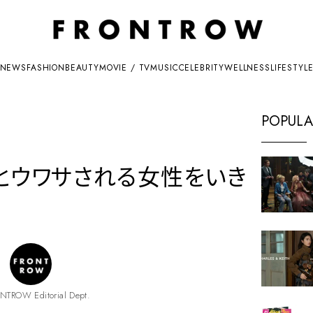
NEWS
FASHION
BEAUTY
MOVIE / TV
MUSIC
CELEBRITY
WELLNESS
LIFESTYL
POPULA
人とウワサされる女性をいき
NTROW Editorial Dept.