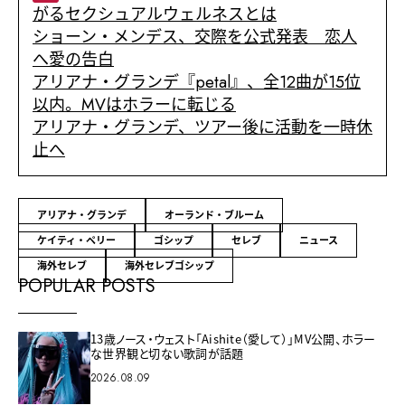
がるセクシュアルウェルネスとは
ショーン・メンデス、交際を公式発表 恋人
へ愛の告白
アリアナ・グランデ『petal』、全12曲が15位
以内。MVはホラーに転じる
アリアナ・グランデ、ツアー後に活動を一時休
止へ
アリアナ・グランデ
オーランド・ブルーム
ケイティ・ペリー
ゴシップ
セレブ
ニュース
海外セレブ
海外セレブゴシップ
POPULAR POSTS
13歳ノース・ウェスト「Aishite（愛して）」MV公開、ホラー
な世界観と切ない歌詞が話題
2026.08.09