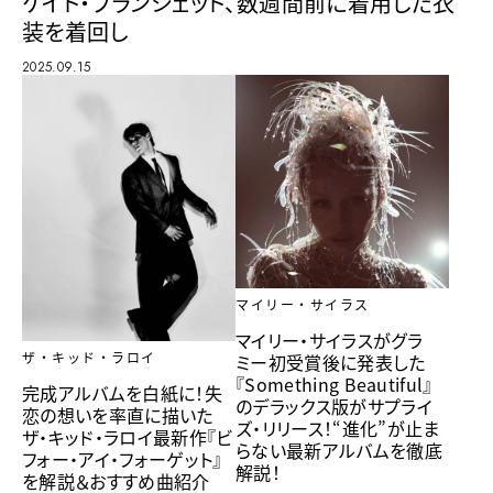
ケイト・ブランシェット、数週間前に着用した衣
装を着回し
2025.09.15
マイリー・サイラス
マイリー・サイラスがグラ
ミー初受賞後に発表した
ザ・キッド・ラロイ
『Something Beautiful』
完成アルバムを白紙に！失
のデラックス版がサプライ
恋の想いを率直に描いた
ズ・リリース！“進化”が止ま
ザ・キッド・ラロイ最新作『ビ
らない最新アルバムを徹底
フォー・アイ・フォーゲット』
解説！
を解説＆おすすめ曲紹介