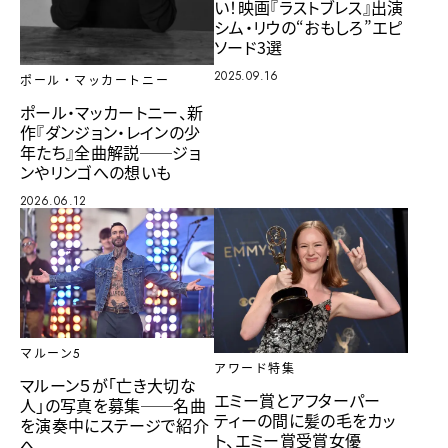
い！映画『ラストブレス』出演
シム・リウの“おもしろ”エピ
ソード3選
2025.09.16
ポール・マッカートニー
ポール・マッカートニー、新
作『ダンジョン・レインの少
年たち』全曲解説──ジョ
ンやリンゴへの想いも
2026.06.12
マルーン5
アワード特集
マルーン５が「亡き大切な
エミー賞とアフターパー
人」の写真を募集──名曲
ティーの間に髪の毛をカッ
を演奏中にステージで紹介
ト、エミー賞受賞女優
へ