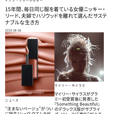
イアン・サマーホルダー
15年間、毎日同じ服を着ている女優ニッキー・
リード、夫婦でハリウッドを離れて選んだサステ
ナブルな生き方
2025.08.06
マイリー・サイラス
マイリー・サイラスがグラ
ミー初受賞後に発表した
ニュース
『Something Beautiful』
“沈まないベージュ”がつい
のデラックス版がサプライ
に誕生！シュウ ウエムラが