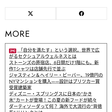
MORE
「自分を満たす」という選択。世界で広
[PR]
がるセクシュアルウェルネスとは
ストーンズの原宿店、6日間だけ1階にも。新
作Tシャツは店舗先行で並ぶ
ジャスティン＆ヘイリー・ビーバー、19億円の
NYマンションを購入——設計はプリツカー賞
受賞建築家
ディズニー・スプリングスに日本の“かき
氷”カートが登場！この夏の新フードが続々
ダーティソーダって何？ 海外で大流行の“背徳