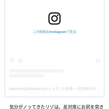
この投稿をInstagramで見る
laleakers(@laleakers)がシェアした投稿
–
2019年12月月9日午後3時20分PST
気分がノッてきたリゾは、反対席にお尻を突き