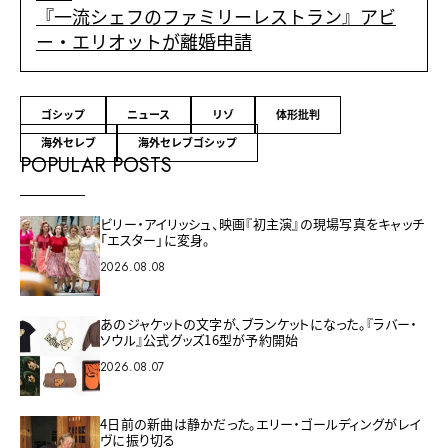
『一流シェフのファミリーレストラン』アビ
ー・エリオットが離婚申請
ゴシップ
ニュース
リゾ
体形批判
海外セレブ
海外セレブゴシップ
POPULAR POSTS
ビリー・アイリッシュ、映画『初主演』の現場写真をキャッチ
「エスター」に変身。
2026.08.08
あのジャケットの文字が、ブランケットになった。『ラバー・
ソウル』公式グッズ16型が予約開始
2026.08.07
4日前の新曲は静かだった。エリー・ゴールディングがレイ
ヴに振り切る