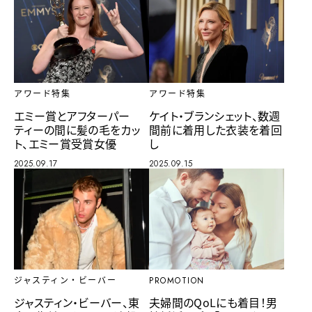
アワード特集
アワード特集
エミー賞とアフターパー
ケイト・ブランシェット、数週
ティーの間に髪の毛をカッ
間前に着用した衣装を着回
ト、エミー賞受賞女優
し
2025.09.17
2025.09.15
ジャスティン・ビーバー
PROMOTION
ジャスティン・ビーバー、東
夫婦間のQoLにも着目！男