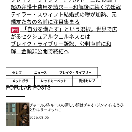
ブレイク・ライブリー、バルドーニに13億円
超の弁護士費用を請求——和解後に続く法廷戦
テイラー・スウィフト結婚式の噂が加熱、元
親友たちの名前に注目集まる
「自分を満たす」という選択。世界で広
[PR]
がるセクシュアルウェルネスとは
ブレイク・ライブリー訴訟、公判直前に和
解 金額非公開で終結へ
セレブ
ニュース
ブレイク・ライブリー
メットガラ
レッドカーペット
海外セレブ
POPULAR POSTS
チャールズ&キースの新しい顔はチャオ・ジンマイ。もうひ
とりはサーキットに
2026.08.06