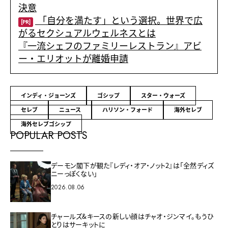
決意
「自分を満たす」という選択。世界で広
[PR]
がるセクシュアルウェルネスとは
『一流シェフのファミリーレストラン』アビ
ー・エリオットが離婚申請
インディ・ジョーンズ
ゴシップ
スター・ウォーズ
セレブ
ニュース
ハリソン・フォード
海外セレブ
海外セレブゴシップ
POPULAR POSTS
デーモン閣下が観た『レディ・オア・ノット2』は「全然ディズ
ニーっぽくない」
2026.08.06
チャールズ&キースの新しい顔はチャオ・ジンマイ。もうひ
とりはサーキットに