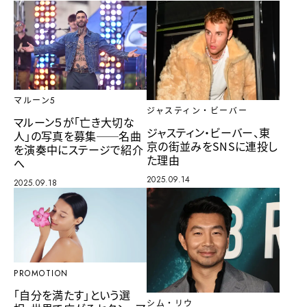
マルーン5
ジャスティン・ビーバー
マルーン５が「亡き大切な
ジャスティン・ビーバー、東
人」の写真を募集──名曲
京の街並みをSNSに連投し
を演奏中にステージで紹介
た理由
へ
2025.09.14
2025.09.18
PROMOTION
「自分を満たす」という選
シム・リウ