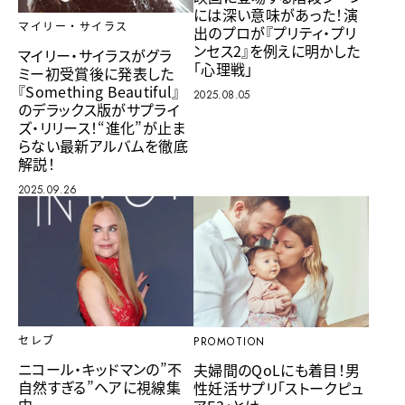
には深い意味があった！演
マイリー・サイラス
出のプロが『プリティ・プリ
ンセス2』を例えに明かした
マイリー・サイラスがグラ
「心理戦」
ミー初受賞後に発表した
『Something Beautiful』
2025.08.05
のデラックス版がサプライ
ズ・リリース！“進化”が止ま
らない最新アルバムを徹底
解説！
2025.09.26
セレブ
PROMOTION
ニコール・キッドマンの”不
夫婦間のQoLにも着目！男
自然すぎる”ヘアに視線集
性妊活サプリ「ストークピュ