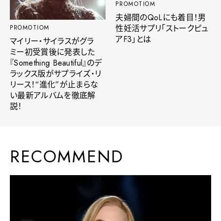
PROMOTIOM
夫婦間のQoLにも着目！男
性妊活サプリ「ストークピュ
PROMOTIOM
アF3」とは
マイリー・サイラスがグラ
ミー初受賞後に発表した
『Something Beautiful』のデ
ラックス版がサプライズ・リ
リース！“進化”が止まらな
い最新アルバムを徹底解
説！
RECOMMEND