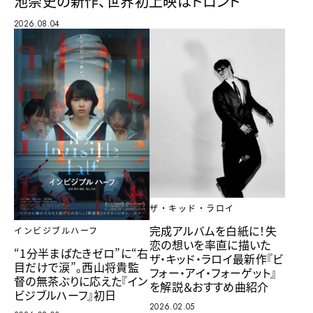
池崇史の新作、世界初上映はトロント
2026.08.04
ザ・キッド・ラロイ
完成アルバムを白紙に！失
インビジブルハーフ
恋の想いを率直に描いた
“1分半まばたきゼロ”に“右
ザ・キッド・ラロイ最新作『ビ
目だけで涙”。西山将貴監
フォー・アイ・フォーゲット』
督の無茶ぶりに応えた『イン
を解説＆おすすめ曲紹介
ビジブルハーフ』初日
2026.02.05