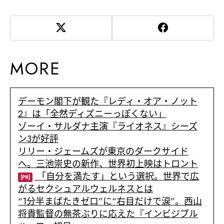
MORE
デーモン閣下が観た『レディ・オア・ノット
2』は「全然ディズニーっぽくない」
ゾーイ・サルダナ主演『ライオネス』シーズ
ン3が好評
リリー・ジェームズが東京のダークサイド
へ。三池崇史の新作、世界初上映はトロント
「自分を満たす」という選択。世界で広
[PR]
がるセクシュアルウェルネスとは
“1分半まばたきゼロ”に“右目だけで涙”。西山
将貴監督の無茶ぶりに応えた『インビジブル