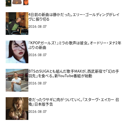
4日前の新曲は静かだった。エリー・ゴールディングがレイ
ヴに振り切る
2026.08.07
『KPOPガールズ！』ミラの歌声は彼女。オードリー・ヌナ2年
ぶりの新曲
2026.08.07
BTSのSUGAとも組んだ歌手MAXが、西武新宿で「幻の手
羽先」を食べる。新YouTube番組が始動
2026.08.07
骨だったウサギに肉がついていく。『スターヴ・エイカー 召
喚』日本版予告
2026.08.07