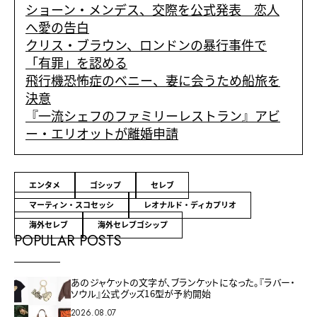
ショーン・メンデス、交際を公式発表 恋人
へ愛の告白
クリス・ブラウン、ロンドンの暴行事件で
「有罪」を認める
飛行機恐怖症のベニー、妻に会うため船旅を
決意
『一流シェフのファミリーレストラン』アビ
ー・エリオットが離婚申請
エンタメ
ゴシップ
セレブ
マーティン・スコセッシ
レオナルド・ディカプリオ
海外セレブ
海外セレブゴシップ
POPULAR POSTS
あのジャケットの文字が、ブランケットになった。『ラバー・
ソウル』公式グッズ16型が予約開始
2026.08.07