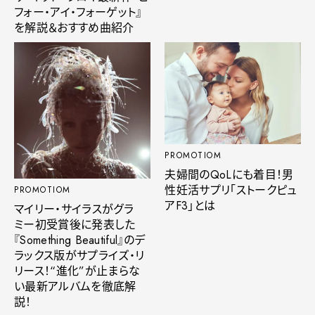
フォー・アイ・フォーゲット』
を解説＆おすすめ曲紹介
PROMOTIOM
夫婦間のQoLにも着目！男
性妊活サプリ「ストークピュ
PROMOTIOM
アF3」とは
マイリー・サイラスがグラ
ミー初受賞後に発表した
『Something Beautiful』のデ
ラックス版がサプライズ・リ
リース！“進化”が止まらな
い最新アルバムを徹底解
説！