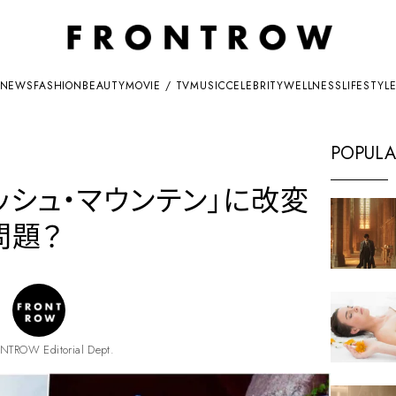
NEWS
FASHION
BEAUTY
MOVIE / TV
MUSIC
CELEBRITY
WELLNESS
LIFESTYL
POPULA
ッシュ・マウンテン」に改変
問題？
NTROW Editorial Dept.