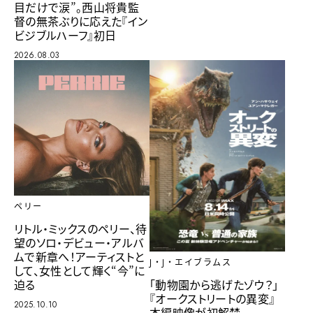
目だけで涙”。西山将貴監
督の無茶ぶりに応えた『イン
ビジブルハーフ』初日
2026.08.03
ペリー
リトル・ミックスのペリー、待
望のソロ・デビュー・アルバ
ムで新章へ！アーティストと
J・J・エイブラムス
して、女性として輝く“今”に
迫る
「動物園から逃げたゾウ？」
『オークストリートの異変』
2025.10.10
本編映像が初解禁