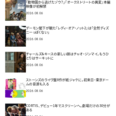
「動物園から逃げたゾウ？」『オークストリートの異変』本編
映像が初解禁
2026.08.06
デーモン閣下が観た『レディ・オア・ノット2』は「全然ディズ
ニーっぽくない」
2026.08.06
チャールズ&キースの新しい顔はチャオ・ジンマイ。もうひ
とりはサーキットに
2026.08.06
ストーンズのライヴ盤8作が紙ジャケに。初来日・東京ドー
ムの音源も入る
2026.08.06
CORTIS、デビュー1年でスクリーンへ。劇場だけの30分が
ある