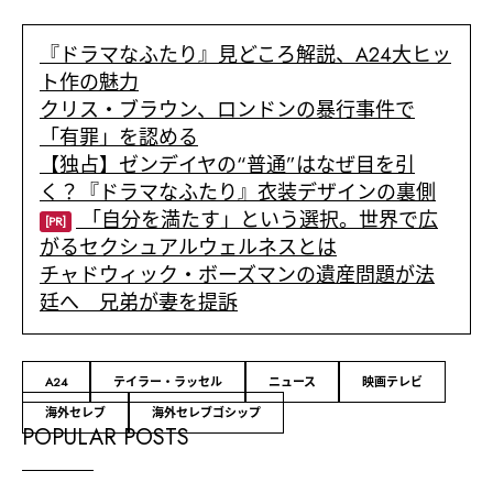
『ドラマなふたり』見どころ解説、A24大ヒッ
ト作の魅力
クリス・ブラウン、ロンドンの暴行事件で
「有罪」を認める
【独占】ゼンデイヤの“普通”はなぜ目を引
く？『ドラマなふたり』衣装デザインの裏側
「自分を満たす」という選択。世界で広
[PR]
がるセクシュアルウェルネスとは
チャドウィック・ボーズマンの遺産問題が法
廷へ 兄弟が妻を提訴
A24
テイラー・ラッセル
ニュース
映画テレビ
海外セレブ
海外セレブゴシップ
POPULAR POSTS