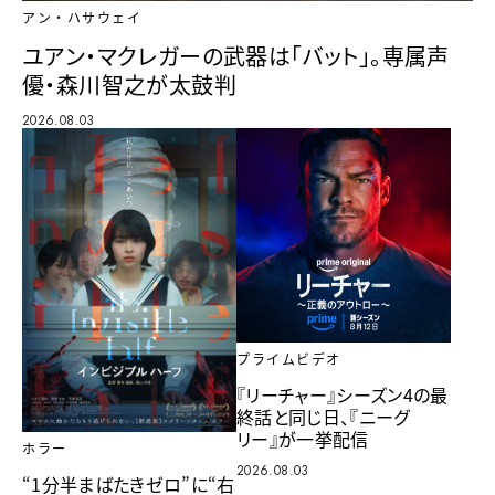
アン・ハサウェイ
ユアン・マクレガーの武器は「バット」。専属声
優・森川智之が太鼓判
2026.08.03
プライムビデオ
『リーチャー』シーズン4の最
終話と同じ日、『ニーグ
リー』が一挙配信
ホラー
2026.08.03
“1分半まばたきゼロ”に“右