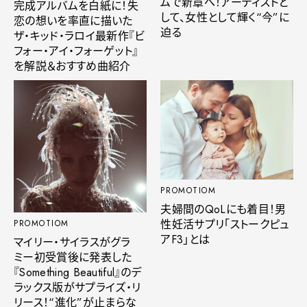
ムで新章へ！アーティストと
完成アルバムを白紙に！失
して、女性として輝く“今”に
恋の想いを率直に描いた
迫る
ザ・キッド・ラロイ最新作『ビ
フォー・アイ・フォーゲット』
を解説＆おすすめ曲紹介
PROMOTIOM
夫婦間のQoLにも着目！男
性妊活サプリ「ストークピュ
PROMOTIOM
アF3」とは
マイリー・サイラスがグラ
ミー初受賞後に発表した
『Something Beautiful』のデ
ラックス版がサプライズ・リ
リース！“進化”が止まらな