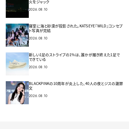
火をジャック
2026.08.10
寝室に海と砂漠が投影された。KATSEYE『WILD』コンセプ
ト写真が完結
2026.08.10
新しい1足のストライプの1%は、誰かが履き終えた1足で
できている
2026.08.10
BLACKPINKの10周年が炎上した、40人の夜とジスの謝罪
文
2026.08.10