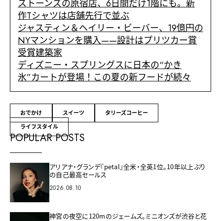
ストーンズの原宿店、6日間だけ1階にも。新
作Tシャツは店舗先行で並ぶ
ジャスティン＆ヘイリー・ビーバー、19億円の
NYマンションを購入——設計はプリツカー賞
受賞建築家
ディズニー・スプリングスに日本の“かき
氷”カートが登場！この夏の新フードが続々
おでかけ
スイーツ
タリーズコーヒー
ライフスタイル
POPULAR POSTS
アリアナ・グランデ『petal』全米・全英1位。10年以上ぶり
の自己最高セールス
2026.08.10
神宮の夜空に120mのジェームズ。ミニオンズが渋谷と花