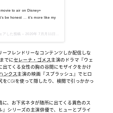
 movie to air on Disney+
’s be honest … it’s more like my
)がシェアした投稿 –
2020年 7月月11日午前8時00分PDT
ーフレンドリーなコンテンツしか配信しな
れまでに
セレーナ・ゴメス
主演のドラマ『ウェ
に出てくる女性の胸の谷間にモザイクをかけ
ハンクス
主演の映画『スプラッシュ』でヒロ
をCGIを使って隠したり、検閲で引っかかっ
。
に、お下劣ネタが随所に出てくる異色のス
ル』シリーズの主演俳優で、ヒューとプライ