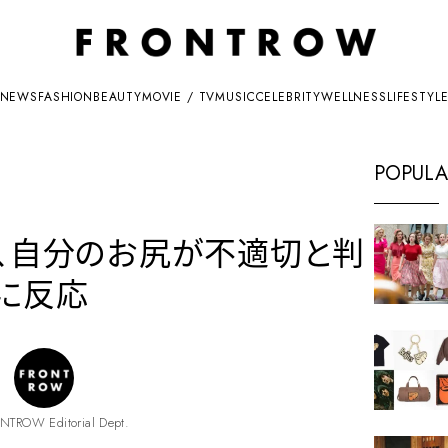
NEWS
FASHION
BEAUTY
MOVIE / TV
MUSIC
CELEBRITY
WELLNESS
LIFESTYL
POPULA
ン、自分のお尻が不適切と判
に反応
NTROW Editorial Dept.