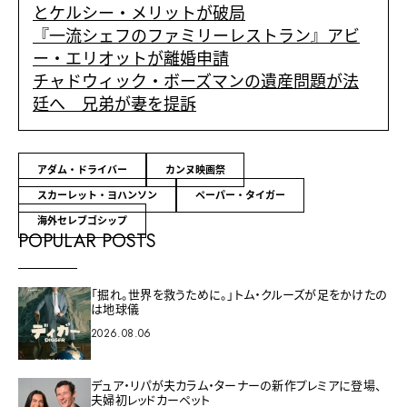
とケルシー・メリットが破局
『一流シェフのファミリーレストラン』アビ
ー・エリオットが離婚申請
チャドウィック・ボーズマンの遺産問題が法
廷へ 兄弟が妻を提訴
アダム・ドライバー
カンヌ映画祭
スカーレット・ヨハンソン
ペーパー・タイガー
海外セレブゴシップ
POPULAR POSTS
「掘れ。世界を救うために。」トム・クルーズが足をかけたの
は地球儀
2026.08.06
デュア・リパが夫カラム・ターナーの新作プレミアに登場、
夫婦初レッドカーペット