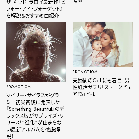
迫る
ザ・キッド・ラロイ最新作『ビ
フォー・アイ・フォーゲット』
を解説＆おすすめ曲紹介
PROMOTIOM
夫婦間のQoLにも着目！男
性妊活サプリ「ストークピュ
PROMOTIOM
アF3」とは
マイリー・サイラスがグラ
ミー初受賞後に発表した
『Something Beautiful』のデ
ラックス版がサプライズ・リ
リース！“進化”が止まらな
い最新アルバムを徹底解
説！