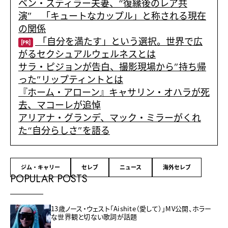
ベン・スティラー夫妻、“復縁後のレア共
演” 「キュートなカップル」と称される現在
の関係
「自分を満たす」という選択。世界で広
[PR]
がるセクシュアルウェルネスとは
サラ・ピジョンが告白、撮影現場から”持ち帰
った”リップティントとは
『ホーム・アローン』キャサリン・オハラが死
去、マコーレが追悼
アリアナ・グランデ、マック・ミラーがくれ
た“自分らしさ”を語る
ジム・キャリー
セレブ
ニュース
海外セレブ
POPULAR POSTS
13歳ノース・ウェスト「Aishite（愛して）」MV公開、ホラー
な世界観と切ない歌詞が話題