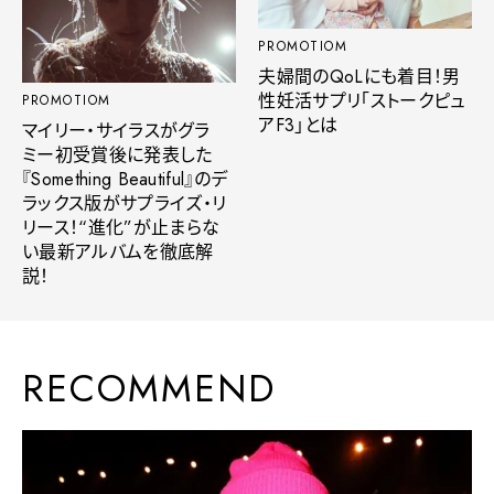
PROMOTIOM
夫婦間のQoLにも着目！男
性妊活サプリ「ストークピュ
PROMOTIOM
アF3」とは
マイリー・サイラスがグラ
ミー初受賞後に発表した
『Something Beautiful』のデ
ラックス版がサプライズ・リ
リース！“進化”が止まらな
い最新アルバムを徹底解
説！
RECOMMEND