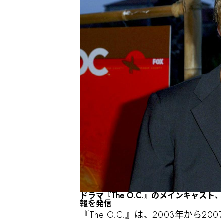
ドラマ『The O.C.』のメインキャス
報を発信
『The O.C.』は、2003年か