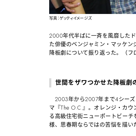
写真：ゲッティイメージズ
2000年代半ばに一斉を風靡したド
た俳優のベンジャミン・マッケン
降板劇について振り返った。（フ
世間をザワつかせた降板劇
2003年から2007年まで4シ
マ『The O.C.』。オレンジ・
る高級住宅街ニューポートビーチ
様、思春期ならではの苦悩を描い