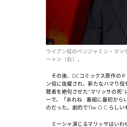
ライアン役のベンジャミン・マッ
ートン（右）。
その後、DCコミックス原作のドラ
ン役に抜擢され、新たなハマり役
聴者を絶句させた“マリッサの死”について
ーで、
「あれね…番組に最初から
のだった。劇的でThe O.C.らし
ミーシャ演じるマリッサはいわゆる