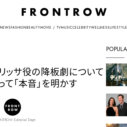
NEWS
FASHION
BEAUTY
MOVIE / TV
MUSIC
CELEBRITY
WELLNESS
LIFESTYL
POPULA
.』マリッサ役の降板劇について
って「本音」を明かす
NTROW Editorial Dept.