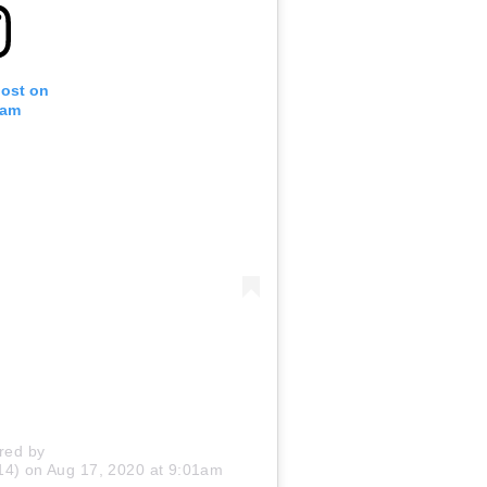
post on
ram
red by
14)
on
Aug 17, 2020 at 9:01am