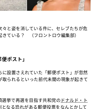
次々と姿を消している件に、セレブたちが危
起きている？ （フロントロウ編集部）
郵便ポスト」
に設置さえれていた「郵便ポスト」が忽然
が取られるといった前代未聞の現象が起きて
領選挙で再選を目指す共和党の
ドナルド・ト
利となる恐れがある郵便投票をなんとかして