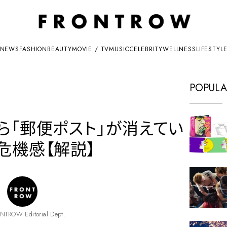
NEWS
FASHION
BEAUTY
MOVIE / TV
MUSIC
CELEBRITY
WELLNESS
LIFESTYL
POPULA
ら「郵便ポスト」が消えてい
危機感【解説】
NTROW Editorial Dept.