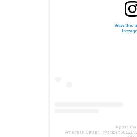
View this 
Instag
A post sha
American Citizen (@citizen561219