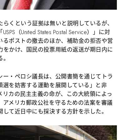
らくという証拠は無いと説明しているが、
ited States Postal Service）」に対
いるポストの撤去のほか、補助金の拒否や営
力をかけ、国民の投票用紙の返送が期日内に
る。
ー・ペロシ議長は、公開書簡を通じてトラ
領選を妨害する運動を展開している」と非
メリカの民主主義の命が、この大統領によっ
、アメリカ郵政公社を守るための法案を審議
開して近日中にも採決する方針を示した。