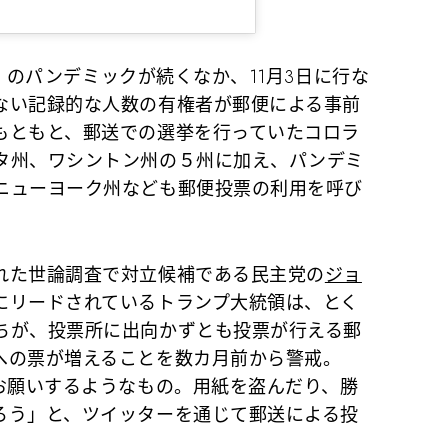
9）のパンデミックが続くなか、11月3日に行な
ない記録的な人数の有権者が郵便による事前
もともと、郵送での選挙を行っていたコロラ
タ州、ワシントン州の５州に加え、パンデミ
ニューヨーク州なども郵便投票の利用を呼び
れた世論調査で対立候補である民主党の
ジョ
にリードされているトランプ大統領は、とく
ちが、投票所に出向かずとも投票が行える郵
への票が増えることを数カ月前から警戒。
とお願いするようなもの。用紙を盗んだり、勝
ろう」と、ツイッターを通じて郵送による投