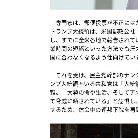
専門家は、郵便投票が不正にはた
トランプ大統領は、米国郵政公社「USPS（Un
し、すでに全米各地で報告されて
業時間の短縮といった方法でも圧
間に合わなくなるよう仕向けてい
これを受け、民主党幹部のナンシ
ンプ大統領率いる共和党は「大統
難。「大勢の命や生活、そしてア
て脅威に晒されている」と危惧し
するため、休会中の連邦下院を再