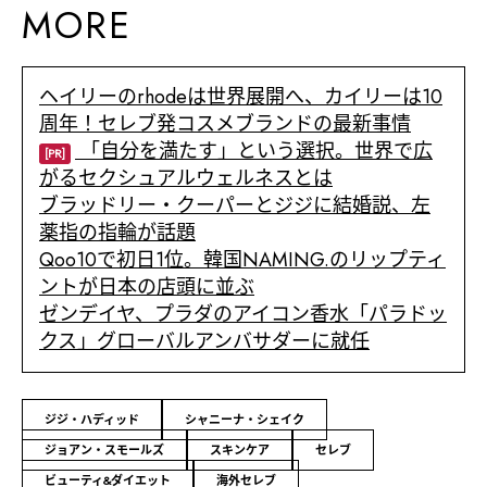
MORE
ヘイリーのrhodeは世界展開へ、カイリーは10
周年！セレブ発コスメブランドの最新事情
「自分を満たす」という選択。世界で広
[PR]
がるセクシュアルウェルネスとは
ブラッドリー・クーパーとジジに結婚説、左
薬指の指輪が話題
Qoo10で初日1位。韓国NAMING.のリップティ
ントが日本の店頭に並ぶ
ゼンデイヤ、プラダのアイコン香水「パラドッ
クス」グローバルアンバサダーに就任
ジジ・ハディッド
シャニーナ・シェイク
ジョアン・スモールズ
スキンケア
セレブ
ビューティ&ダイエット
海外セレブ