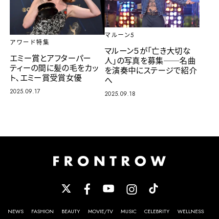
マルーン5
アワード特集
マルーン５が「亡き大切な
エミー賞とアフターパー
人」の写真を募集──名曲
ティーの間に髪の毛をカッ
を演奏中にステージで紹介
ト、エミー賞受賞女優
へ
2025.09.17
2025.09.18
NEWS
FASHION
BEAUTY
MOVIE/TV
MUSIC
CELEBRITY
WELLNESS