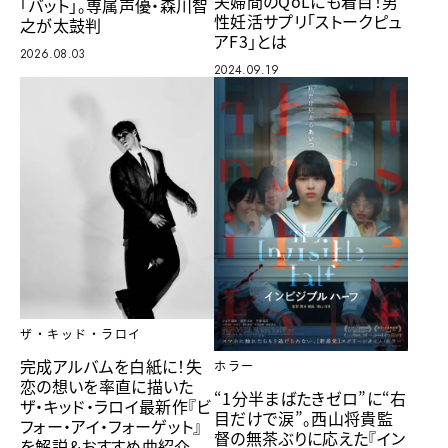
夫婦間のQoLにも着目！男
「バット」。専属声優・森川智
性妊活サプリ「ストークピュ
之が太鼓判
アF3」とは
2026.08.03
2024.09.19
ザ・キッド・ラロイ
完成アルバムを白紙に！失
ホラー
恋の想いを率直に描いた
“1分半まばたきゼロ”に“右
ザ・キッド・ラロイ最新作『ビ
目だけで涙”。西山将貴監
フォー・アイ・フォーゲット』
督の無茶ぶりに応えた『イン
を解説＆おすすめ曲紹介