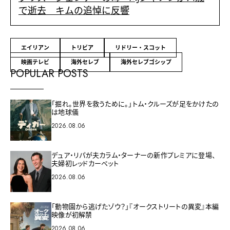
で逝去 キムの追悼に反響
エイリアン
トリビア
リドリー・スコット
映画テレビ
海外セレブ
海外セレブゴシップ
POPULAR POSTS
「掘れ。世界を救うために。」トム・クルーズが足をかけたの
は地球儀
2026.08.06
デュア・リパが夫カラム・ターナーの新作プレミアに登場、
夫婦初レッドカーペット
2026.08.06
「動物園から逃げたゾウ？」『オークストリートの異変』本編
映像が初解禁
2026.08.06