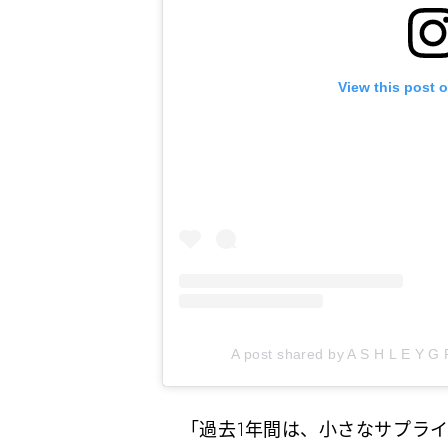
View this post 
A post shared by A S H L E Y G
「過去1年間は、小さなサプラ