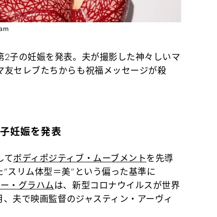
am
第2子の妊娠を発表。夫が撮影した神々しいマ
マ友セレブたちからも祝福メッセージが殺
2子妊娠を発表
して
ボディポジティブ・ムーブメント
を先導
”スリム体型＝美”という偏った基準に
リー・グラハム
は、新型コロナウイルスが世界
1月、夫で映画監督のジャスティン・アーヴィ