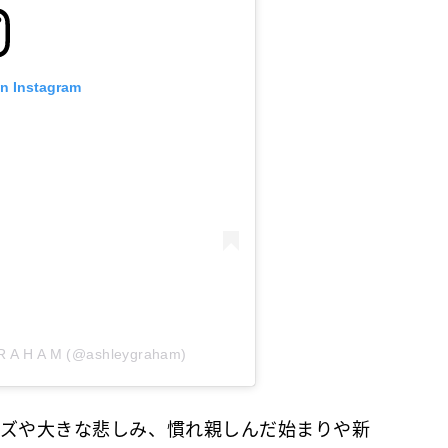
on Instagram
 R A H A M (@ashleygraham)
イズや大きな悲しみ、慣れ親しんだ始まりや新