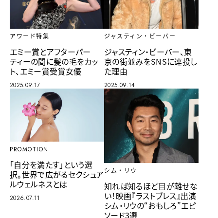
アワード特集
ジャスティン・ビーバー
エミー賞とアフターパー
ジャスティン・ビーバー、東
ティーの間に髪の毛をカッ
京の街並みをSNSに連投し
ト、エミー賞受賞女優
た理由
2025.09.17
2025.09.14
PROMOTION
「自分を満たす」という選
シム・リウ
択。世界で広がるセクシュア
ルウェルネスとは
知れば知るほど目が離せな
い！映画『ラストブレス』出演
2026.07.11
シム・リウの“おもしろ”エピ
ソード3選