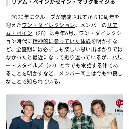
リアム・ペインがゼイン・マリクをイジる
2020年にグループが結成されてから10周年を
迎えた
ワン・ダイレクション
。メンバーの
リア
ム・ペイン
（28）は今年6月、ワン・ダイレクシ
ョン時代に
精神的に参っていた体験
を明かすな
ど、全盛期には必ずしも楽しい思い出ばかりでは
なかったと最近になって振り返っているが、
ハリ
ー・スタイルズ
（27）と今でも
電話する仲
であ
ることを明かすなど、メンバー同士は今も仲良し
なことで知られている。