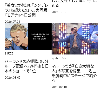
して、女性として輝く“今”に
迫る
『美女と野獣』も『シンデレ
ラ』も超えた91％。実写版
2025.10.10
『モアナ』本日公開
2026.07.31
BUZZ
マルーン5
ハーランドの応援歌、90分
ループ配信へ。W杯後も日
マルーン５が「亡き大切な
本のショートで1位
人」の写真を募集──名曲
を演奏中にステージで紹介
2026.08.05
へ
2025.09.18